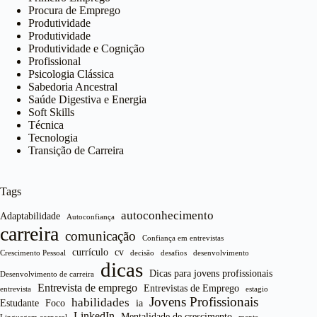
Procura de Emprego
Produtividade
Produtividade
Produtividade e Cognição
Profissional
Psicologia Clássica
Sabedoria Ancestral
Saúde Digestiva e Energia
Soft Skills
Técnica
Tecnologia
Transição de Carreira
Tags
autoconhecimento
Adaptabilidade
Autoconfiança
carreira
comunicação
Confiança em entrevistas
currículo
cv
Crescimento Pessoal
decisão
desafios
desenvolvimento
dicas
Dicas para jovens profissionais
Desenvolvimento de carreira
Entrevista de emprego
Entrevistas de Emprego
entrevista
estagio
Jovens Profissionais
habilidades
Estudante
Foco
ia
LinkedIn
Mentalidade de crescimento