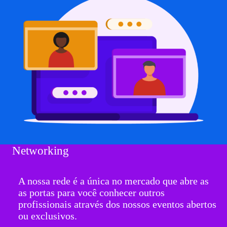
Networking
A nossa rede é a única no mercado que abre as
as portas para você conhecer outros
profissionais através dos nossos eventos abertos
ou exclusivos.