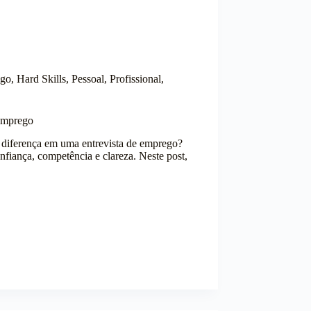
ego
,
Hard Skills
,
Pessoal
,
Profissional
,
 Emprego
a diferença em uma entrevista de emprego?
onfiança, competência e clareza. Neste post,