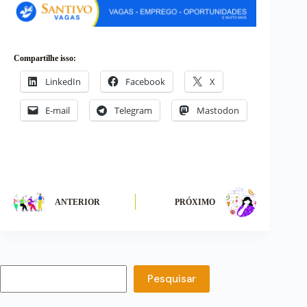
Compartilhe isso:
LinkedIn
Facebook
X
E-mail
Telegram
Mastodon
ANTERIOR
PRÓXIMO
Pesquisar
Pesquisar