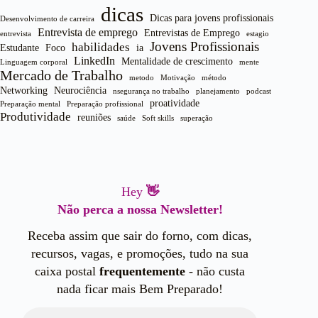
dicas
Dicas para jovens profissionais
Desenvolvimento de carreira
Entrevista de emprego
Entrevistas de Emprego
entrevista
estagio
Jovens Profissionais
habilidades
Estudante
Foco
ia
LinkedIn
Mentalidade de crescimento
Linguagem corporal
mente
Mercado de Trabalho
metodo
Motivação
método
Networking
Neurociência
nsegurança no trabalho
planejamento
podcast
proatividade
Preparação mental
Preparação profissional
Produtividade
reuniões
saúde
Soft skills
superação
Hey
👋
Não perca a nossa Newsletter!
Receba assim que sair do forno, com dicas,
recursos, vagas, e promoções, tudo na sua
caixa postal
frequentemente
- não custa
nada ficar mais Bem Preparado!