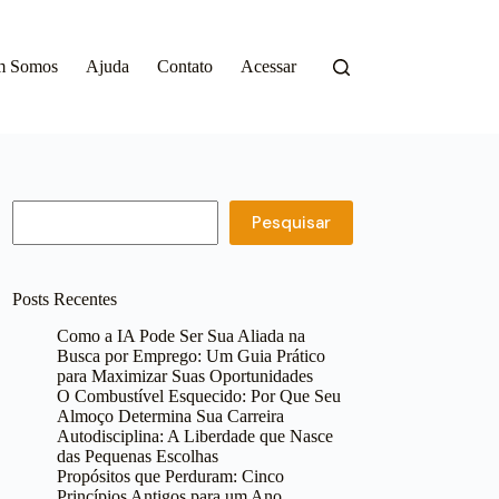
m Somos
Ajuda
Contato
Acessar
Pesquisar
Pesquisar
Posts Recentes
Como a IA Pode Ser Sua Aliada na
Busca por Emprego: Um Guia Prático
para Maximizar Suas Oportunidades
O Combustível Esquecido: Por Que Seu
Almoço Determina Sua Carreira
Autodisciplina: A Liberdade que Nasce
das Pequenas Escolhas
Propósitos que Perduram: Cinco
Princípios Antigos para um Ano