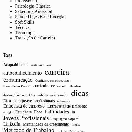
Profissional
Psicologia Clássica
Sabedoria Ancestral
Saúde Digestiva e Energia
Soft Skills
Técnica
Tecnologia
Transição de Carreira
Tags
Adaptabilidade
Autoconfiança
carreira
autoconhecimento
comunicação
Confiança em entrevistas
currículo
cv
Crescimento Pessoal
decisão
desafios
dicas
desenvolvimento
Desenvolvimento de carreira
Dicas para jovens profissionais
entrevista
Entrevista de emprego
Entrevistas de Emprego
habilidades
Estudante
Foco
ia
estagio
Jovens Profissionais
Linguagem corporal
LinkedIn
Mentalidade de crescimento
mente
Mercado de Trabalho
metodo
Motivação