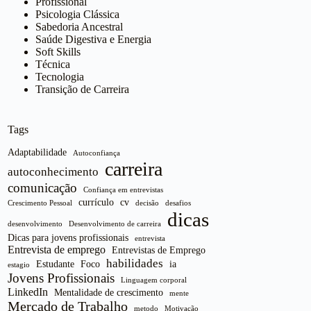
Profissional
Psicologia Clássica
Sabedoria Ancestral
Saúde Digestiva e Energia
Soft Skills
Técnica
Tecnologia
Transição de Carreira
Tags
Adaptabilidade
Autoconfiança
carreira
autoconhecimento
comunicação
Confiança em entrevistas
currículo
cv
Crescimento Pessoal
decisão
desafios
dicas
desenvolvimento
Desenvolvimento de carreira
Dicas para jovens profissionais
entrevista
Entrevista de emprego
Entrevistas de Emprego
habilidades
Estudante
Foco
ia
estagio
Jovens Profissionais
Linguagem corporal
LinkedIn
Mentalidade de crescimento
mente
Mercado de Trabalho
metodo
Motivação