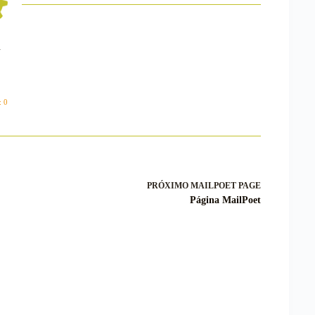
n
 0
PRÓXIMO
MAILPOET PAGE
Página MailPoet