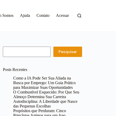
m Somos
Ajuda
Contato
Acessar
Pesquisar
Pesquisar
Posts Recentes
Como a IA Pode Ser Sua Aliada na
Busca por Emprego: Um Guia Prático
para Maximizar Suas Oportunidades
O Combustível Esquecido: Por Que Seu
Almoço Determina Sua Carreira
Autodisciplina: A Liberdade que Nasce
das Pequenas Escolhas
Propósitos que Perduram: Cinco
Princípios Antigos para um Ano