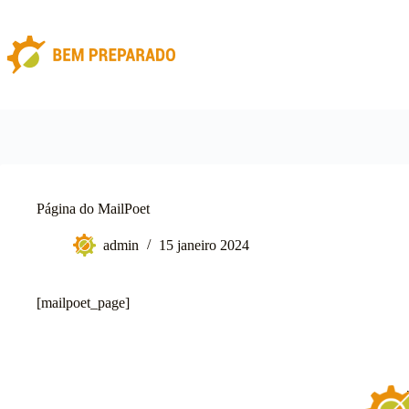
Pular
para
o
conteúdo
Página do MailPoet
admin
15 janeiro 2024
[mailpoet_page]