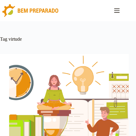
Pular
para
o
conteúdo
Tag
virtude