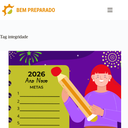
Pular
para
o
conteúdo
Tag
integridade